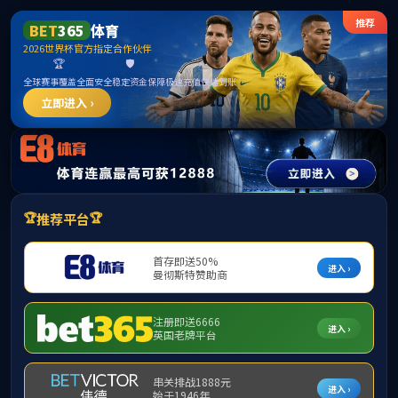
中国·0638太阳集团
(SuncityGroup)官方网站